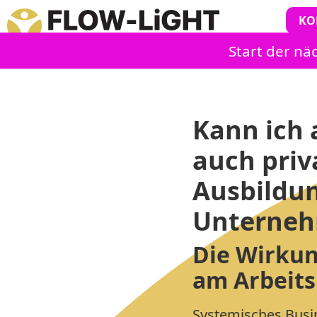
KO
Start der nä
Kann ich 
auch priv
Ausbildun
Unterneh
Die Wirkun
am Arbeits
Systemisches Busi