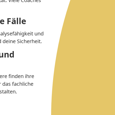
ität. Viele Coaches
e Fälle
nalysefähigkeit und
 deine Sicherheit.
 und
re finden ihre
 das fachliche
talten.