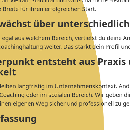
ir Vielfalt, Stabilität und wirtschaftliche Flexibil
Breite für ihren erfolgreichen Start.
wächst über unterschiedlich
, egal aus welchem Bereich, vertiefst du deine A
oachinghaltung weiter. Das stärkt dein Profil und
rpunkt entsteht aus Praxis
keit
eiben langfristig im Unternehmenskontext. Ande
 Coaching oder im sozialen Bereich. Wir geben dir
en eigenen Weg sicher und professionell zu ges
fassung