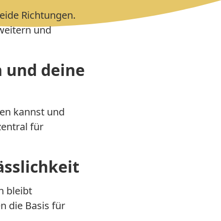
eide Richtungen.
weitern und
h und deine
hen kannst und
entral für
ässlichkeit
 bleibt
n die Basis für