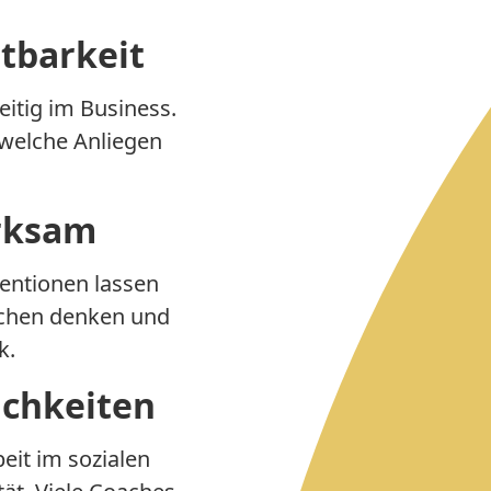
htbarkeit
eitig im Business.
 welche Anliegen
irksam
ventionen lassen
schen denken und
k.
ichkeiten
eit im sozialen