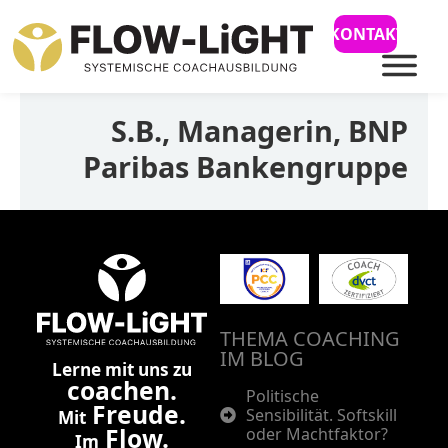
KONTAKT
S.B., Managerin, BNP
Paribas Bankengruppe
THEMA COACHING
IM BLOG
Lerne mit uns zu
coachen.
Politische
Freude.
Sensibilität. Softskill
Mit
Flow.
oder Machtfaktor?
Im