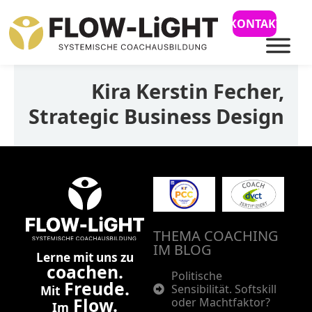
KONTAKT
Kira Kerstin Fecher,
Strategic Business Design
THEMA COACHING
IM BLOG
Lerne mit uns zu
coachen.
Politische
Freude.
Sensibilität. Softskill
Mit
Flow.
oder Machtfaktor?
Im