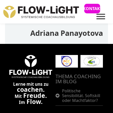
KONTAKT
Adriana Panayotova
THEMA COACHING
IM BLOG
Lerne mit uns zu
coachen.
Politische
Freude.
Sensibilität. Softskill
Mit
Flow.
oder Machtfaktor?
Im