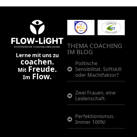
THEMA COACHING
IM BLOG
Lerne mit uns zu
coachen.
Politische
Freude.
Sensibilität. Softskill
Mit
Flow.
oder Machtfaktor?
Im
Zwei Frauen, eine
Leidenschaft.
Perfektionismus.
Immer 100%!