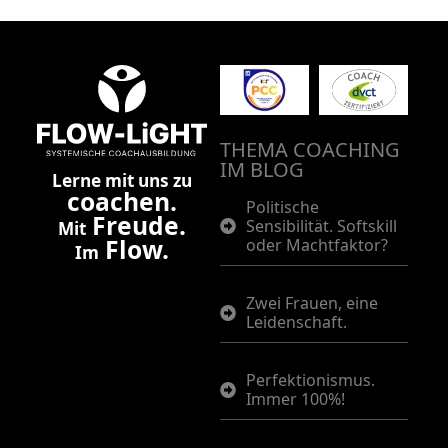
THEMA COACHING
IM BLOG
Lerne mit uns zu
coachen.
Politische
Freude.
Sensibilität. Softskill
Mit
Flow.
oder Machtfaktor?
Im
Zwei Frauen, eine
Leidenschaft.
Perfektionismus.
Immer 100%!