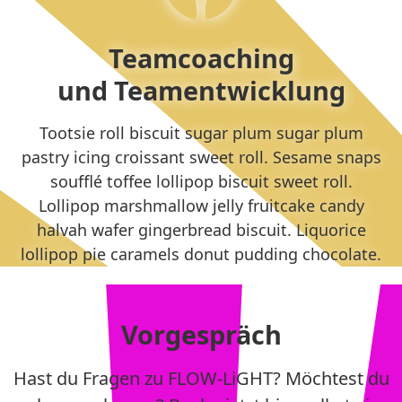
Teamcoaching
und Teamentwicklung
Tootsie roll biscuit sugar plum sugar plum
pastry icing croissant sweet roll. Sesame snaps
soufflé toffee lollipop biscuit sweet roll.
Lollipop marshmallow jelly fruitcake candy
halvah wafer gingerbread biscuit. Liquorice
lollipop pie caramels donut pudding chocolate.
Vorgespräch
Hast du Fragen zu FLOW-LiGHT? Möchtest du