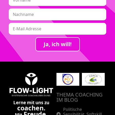
Ja, ich will!
THEMA COACHING
IM BLOG
Lerne mit uns zu
coachen.
Politische
Freude.
Sensibilität. Softskill
Mit