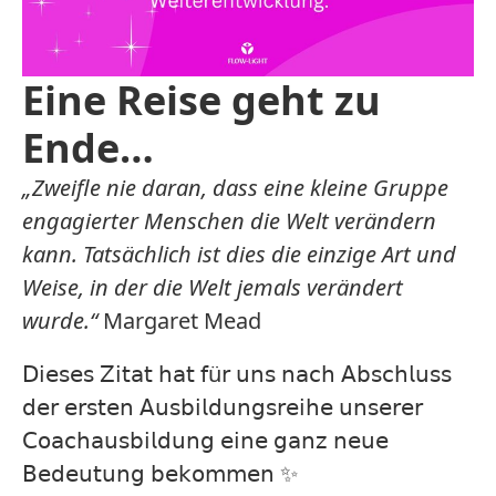
Eine Reise geht zu
Ende…
„Zweifle nie daran, dass eine kleine Gruppe
engagierter Menschen die Welt verändern
kann. Tatsächlich ist dies die einzige Art und
Weise, in der die Welt jemals verändert
wurde.“
Margaret Mead
𝖣𝗂𝖾𝗌𝖾𝗌 𝖹𝗂𝗍𝖺𝗍 𝗁𝖺𝗍 𝖿ü𝗋 𝗎𝗇𝗌 𝗇𝖺𝖼𝗁 𝖠𝖻𝗌𝖼𝗁𝗅𝗎𝗌𝗌
𝖽𝖾𝗋 𝖾𝗋𝗌𝗍𝖾𝗇 𝖠𝗎𝗌𝖻𝗂𝗅𝖽𝗎𝗇𝗀𝗌𝗋𝖾𝗂𝗁𝖾 𝗎𝗇𝗌𝖾𝗋𝖾𝗋
𝖢𝗈𝖺𝖼𝗁𝖺𝗎𝗌𝖻𝗂𝗅𝖽𝗎𝗇𝗀 𝖾𝗂𝗇𝖾 𝗀𝖺𝗇𝗓 𝗇𝖾𝗎𝖾
𝖡𝖾𝖽𝖾𝗎𝗍𝗎𝗇𝗀 𝖻𝖾𝗄𝗈𝗆𝗆𝖾𝗇 ✨⁣