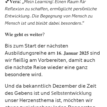
💕𝐕𝐞𝐫𝐚: „𝘔𝘦𝘪𝘯 𝘓𝘦𝘢𝘳𝘯𝘪𝘯𝘨: 𝘌𝘪𝘯𝘦𝘯 𝘙𝘢𝘶𝘮 𝘧ü𝘳
𝘙𝘦𝘧𝘭𝘦𝘹𝘪𝘰𝘯 𝘻𝘶 𝘴𝘤𝘩𝘢𝘧𝘧𝘦𝘯, 𝘦𝘳𝘮ö𝘨𝘭𝘪𝘤𝘩𝘵 𝘱𝘦𝘳𝘴ö𝘯𝘭𝘪𝘤𝘩𝘦
𝘌𝘯𝘵𝘸𝘪𝘤𝘬𝘭𝘶𝘯𝘨. 𝘋𝘪𝘦 𝘉𝘦𝘨𝘦𝘨𝘯𝘶𝘯𝘨 𝘷𝘰𝘯 𝘔𝘦𝘯𝘴𝘤𝘩 𝘻𝘶
𝘔𝘦𝘯𝘴𝘤𝘩 𝘪𝘴𝘵 𝘶𝘯𝘥 𝘣𝘭𝘦𝘪𝘣𝘵 𝘥𝘢𝘣𝘦𝘪 𝘣𝘦𝘴𝘰𝘯𝘥𝘦𝘳𝘴.“⁣
𝐖𝐢𝐞 𝐠𝐞𝐡𝐭 𝐞𝐬 𝐰𝐞𝐢𝐭𝐞𝐫?⁣
𝖡𝗂𝗌 𝗓𝗎𝗆 𝖲𝗍𝖺𝗋𝗍 𝖽𝖾𝗋 𝗇ä𝖼𝗁𝗌𝗍𝖾𝗇
𝖠𝗎𝗌𝖻𝗂𝗅𝖽𝗎𝗇𝗀𝗌𝗋𝖾𝗂𝗁𝖾 𝖺𝗆 𝟏𝟔. 𝐉𝐚𝐧𝐮𝐚𝐫 𝟐𝟎𝟐𝟓 𝗌𝗂𝗇𝖽
𝗐𝗂𝗋 𝖿𝗅𝖾𝗂ß𝗂𝗀 𝖺𝗆 𝖵𝗈𝗋𝖻𝖾𝗋𝖾𝗂𝗍𝖾𝗇, 𝖽𝖺𝗆𝗂𝗍 𝖺𝗎𝖼𝗁
𝖽𝗂𝖾 𝗇ä𝖼𝗁𝗌𝗍𝖾 𝖱𝖾𝗂𝗌𝖾 𝗐𝗂𝖾𝖽𝖾𝗋 𝖾𝗂𝗇𝖾 𝗀𝖺𝗇𝗓
𝖻𝖾𝗌𝗈𝗇𝖽𝖾𝗋𝖾 𝗐𝗂𝗋𝖽.⁣
𝖴𝗇𝖽 𝖽𝖺 𝖻𝖾𝗄𝖺𝗇𝗇𝗍𝗅𝗂𝖼𝗁 𝖣𝖾𝗓𝖾𝗆𝖻𝖾𝗋 𝖽𝗂𝖾 𝖹𝖾𝗂𝗍
𝖽𝖾𝗌 𝖦𝖾𝖻𝖾𝗇𝗌 𝗂𝗌𝗍 𝗎𝗇𝖽 Selbstentwicklung
𝗎𝗇𝗌𝖾𝗋 𝖧𝖾𝗋𝗓𝖾𝗇𝗌𝗍𝗁𝖾𝗆𝖺 𝗂𝗌𝗍, 𝗆ö𝖼𝗁𝗍𝖾𝗇 𝗐𝗂𝗋