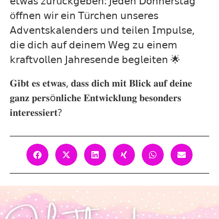
𝖾𝗍𝗐𝖺𝗌 𝗓𝗎𝗋ü𝖼𝗄𝗀𝖾𝖻𝖾𝗇: 𝖩𝖾𝖽𝖾𝗇 𝖣𝗈𝗇𝗇𝖾𝗋𝗌𝗍𝖺𝗀
ö𝖿𝖿𝗇𝖾𝗇 𝗐𝗂𝗋 𝖾𝗂𝗇 𝖳ü𝗋𝖼𝗁𝖾𝗇 𝗎𝗇𝗌𝖾𝗋𝖾𝗌
𝖠𝖽𝗏𝖾𝗇𝗍𝗌𝗄𝖺𝗅𝖾𝗇𝖽𝖾𝗋𝗌 𝗎𝗇𝖽 𝗍𝖾𝗂𝗅𝖾𝗇 𝖨𝗆𝗉𝗎𝗅𝗌𝖾,
𝖽𝗂𝖾 𝖽𝗂𝖼𝗁 𝖺𝗎𝖿 𝖽𝖾𝗂𝗇𝖾𝗆 𝖶𝖾𝗀 𝗓𝗎 𝖾𝗂𝗇𝖾𝗆
𝗄𝗋𝖺𝖿𝗍𝗏𝗈𝗅𝗅𝖾𝗇 𝖩𝖺𝗁𝗋𝖾𝗌𝖾𝗇𝖽𝖾 𝖻𝖾𝗀𝗅𝖾𝗂𝗍𝖾𝗇 🌟⁣
𝐆𝐢𝐛𝐭 𝐞𝐬 𝐞𝐭𝐰𝐚𝐬, 𝐝𝐚𝐬𝐬 𝐝𝐢𝐜𝐡 𝐦𝐢𝐭 𝐁𝐥𝐢𝐜𝐤 𝐚𝐮𝐟 𝐝𝐞𝐢𝐧𝐞
𝐠𝐚𝐧𝐳 𝐩𝐞𝐫𝐬ö𝐧𝐥𝐢𝐜𝐡𝐞 𝐄𝐧𝐭𝐰𝐢𝐜𝐤𝐥𝐮𝐧𝐠 𝐛𝐞𝐬𝐨𝐧𝐝𝐞𝐫𝐬
𝐢𝐧𝐭𝐞𝐫𝐞𝐬𝐬𝐢𝐞𝐫𝐭?⁣