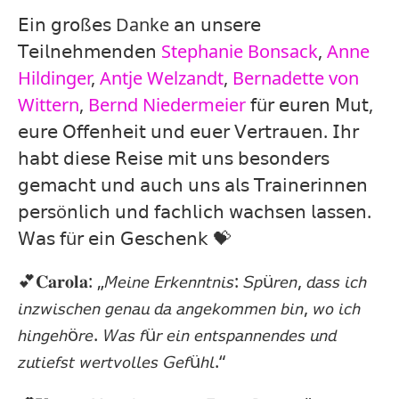
𝖤𝗂𝗇 𝗀𝗋𝗈ß𝖾𝗌 Danke 𝖺𝗇 𝗎𝗇𝗌𝖾𝗋𝖾
𝖳𝖾𝗂𝗅𝗇𝖾𝗁𝗆𝖾𝗇𝖽𝖾𝗇
Stephanie Bonsack
,
Anne
Hildinger
,
Antje Welzandt
,
Bernadette von
Wittern
,
Bernd Niedermeier
𝖿ü𝗋 𝖾𝗎𝗋𝖾𝗇 𝖬𝗎𝗍,
𝖾𝗎𝗋𝖾 𝖮𝖿𝖿𝖾𝗇𝗁𝖾𝗂𝗍 𝗎𝗇𝖽 𝖾𝗎𝖾𝗋 𝖵𝖾𝗋𝗍𝗋𝖺𝗎𝖾𝗇. 𝖨𝗁𝗋
𝗁𝖺𝖻𝗍 𝖽𝗂𝖾𝗌𝖾 𝖱𝖾𝗂𝗌𝖾 𝗆𝗂𝗍 𝗎𝗇𝗌 𝖻𝖾𝗌𝗈𝗇𝖽𝖾𝗋𝗌
𝗀𝖾𝗆𝖺𝖼𝗁𝗍 𝗎𝗇𝖽 𝖺𝗎𝖼𝗁 𝗎𝗇𝗌 𝖺𝗅𝗌 𝖳𝗋𝖺𝗂𝗇𝖾𝗋𝗂𝗇𝗇𝖾𝗇
𝗉𝖾𝗋𝗌ö𝗇𝗅𝗂𝖼𝗁 𝗎𝗇𝖽 𝖿𝖺𝖼𝗁𝗅𝗂𝖼𝗁 𝗐𝖺𝖼𝗁𝗌𝖾𝗇 𝗅𝖺𝗌𝗌𝖾𝗇.
𝖶𝖺𝗌 𝖿ü𝗋 𝖾𝗂𝗇 𝖦𝖾𝗌𝖼𝗁𝖾𝗇𝗄 💝⁣
💕𝐂𝐚𝐫𝐨𝐥𝐚: „𝘔𝘦𝘪𝘯𝘦 𝘌𝘳𝘬𝘦𝘯𝘯𝘵𝘯𝘪𝘴: 𝘚𝘱ü𝘳𝘦𝘯, 𝘥𝘢𝘴𝘴 𝘪𝘤𝘩
𝘪𝘯𝘻𝘸𝘪𝘴𝘤𝘩𝘦𝘯 𝘨𝘦𝘯𝘢𝘶 𝘥𝘢 𝘢𝘯𝘨𝘦𝘬𝘰𝘮𝘮𝘦𝘯 𝘣𝘪𝘯, 𝘸𝘰 𝘪𝘤𝘩
𝘩𝘪𝘯𝘨𝘦𝘩ö𝘳𝘦. 𝘞𝘢𝘴 𝘧ü𝘳 𝘦𝘪𝘯 𝘦𝘯𝘵𝘴𝘱𝘢𝘯𝘯𝘦𝘯𝘥𝘦𝘴 𝘶𝘯𝘥
𝘻𝘶𝘵𝘪𝘦𝘧𝘴𝘵 𝘸𝘦𝘳𝘵𝘷𝘰𝘭𝘭𝘦𝘴 𝘎𝘦𝘧ü𝘩𝘭.⁣“