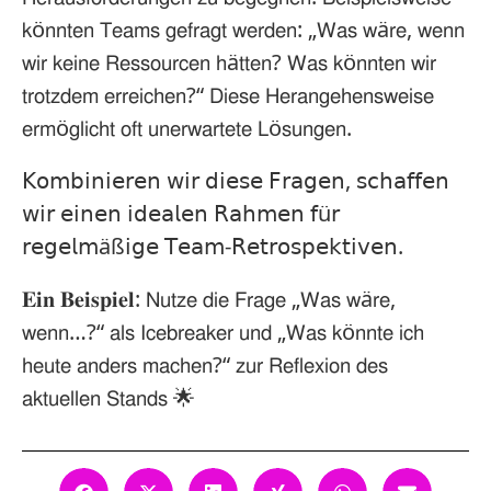
𝗄ö𝗇𝗇𝗍𝖾𝗇 𝖳𝖾𝖺𝗆𝗌 𝗀𝖾𝖿𝗋𝖺𝗀𝗍 𝗐𝖾𝗋𝖽𝖾𝗇: „𝖶𝖺𝗌 𝗐ä𝗋𝖾, 𝗐𝖾𝗇𝗇
𝗐𝗂𝗋 𝗄𝖾𝗂𝗇𝖾 𝖱𝖾𝗌𝗌𝗈𝗎𝗋𝖼𝖾𝗇 𝗁ä𝗍𝗍𝖾𝗇? 𝖶𝖺𝗌 𝗄ö𝗇𝗇𝗍𝖾𝗇 𝗐𝗂𝗋
𝗍𝗋𝗈𝗍𝗓𝖽𝖾𝗆 𝖾𝗋𝗋𝖾𝗂𝖼𝗁𝖾𝗇?“ 𝖣𝗂𝖾𝗌𝖾 𝖧𝖾𝗋𝖺𝗇𝗀𝖾𝗁𝖾𝗇𝗌𝗐𝖾𝗂𝗌𝖾
𝖾𝗋𝗆ö𝗀𝗅𝗂𝖼𝗁𝗍 𝗈𝖿𝗍 𝗎𝗇𝖾𝗋𝗐𝖺𝗋𝗍𝖾𝗍𝖾 𝖫ö𝗌𝗎𝗇𝗀𝖾𝗇.⁣
𝖪𝗈𝗆𝖻𝗂𝗇𝗂𝖾𝗋𝖾𝗇 𝗐𝗂𝗋 𝖽𝗂𝖾𝗌𝖾 𝖥𝗋𝖺𝗀𝖾𝗇, 𝗌𝖼𝗁𝖺𝖿𝖿𝖾𝗇
𝗐𝗂𝗋 𝖾𝗂𝗇𝖾𝗇 𝗂𝖽𝖾𝖺𝗅𝖾𝗇 𝖱𝖺𝗁𝗆𝖾𝗇 𝖿ü𝗋
𝗋𝖾𝗀𝖾𝗅𝗆äß𝗂𝗀𝖾 𝖳𝖾𝖺𝗆-𝖱𝖾𝗍𝗋𝗈𝗌𝗉𝖾𝗄𝗍𝗂𝗏𝖾𝗇.⁣
𝐄𝐢𝐧 𝐁𝐞𝐢𝐬𝐩𝐢𝐞𝐥: 𝖭𝗎𝗍𝗓𝖾 𝖽𝗂𝖾 𝖥𝗋𝖺𝗀𝖾 „𝖶𝖺𝗌 𝗐ä𝗋𝖾,
𝗐𝖾𝗇𝗇…?“ 𝖺𝗅𝗌 𝖨𝖼𝖾𝖻𝗋𝖾𝖺𝗄𝖾𝗋 𝗎𝗇𝖽 „𝖶𝖺𝗌 𝗄ö𝗇𝗇𝗍𝖾 𝗂𝖼𝗁
𝗁𝖾𝗎𝗍𝖾 𝖺𝗇𝖽𝖾𝗋𝗌 𝗆𝖺𝖼𝗁𝖾𝗇?“ 𝗓𝗎𝗋 𝖱𝖾𝖿𝗅𝖾𝗑𝗂𝗈𝗇 𝖽𝖾𝗌
𝖺𝗄𝗍𝗎𝖾𝗅𝗅𝖾𝗇 𝖲𝗍𝖺𝗇𝖽𝗌 🌟⁣