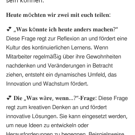
𝗌𝖾𝗂𝗇 𝗄ö𝗇𝗇𝖾𝗇.
𝐇𝐞𝐮𝐭𝐞 𝐦ö𝐜𝐡𝐭𝐞𝐧 𝐰𝐢𝐫 𝐳𝐰𝐞𝐢 𝐦𝐢𝐭 𝐞𝐮𝐜𝐡 𝐭𝐞𝐢𝐥𝐞𝐧:⁣
💕 „𝐖𝐚𝐬 𝐤ö𝐧𝐧𝐭𝐞 𝐢𝐜𝐡 𝐡𝐞𝐮𝐭𝐞 𝐚𝐧𝐝𝐞𝐫𝐬 𝐦𝐚𝐜𝐡𝐞𝐧?“
𝖣𝗂𝖾𝗌𝖾 𝖥𝗋𝖺𝗀𝖾 𝗋𝖾𝗀𝗍 𝗓𝗎𝗋 𝖱𝖾𝖿𝗅𝖾𝗑𝗂𝗈𝗇 𝖺𝗇 𝗎𝗇𝖽 𝖿ö𝗋𝖽𝖾𝗋𝗍 𝖾𝗂𝗇𝖾
𝖪𝗎𝗅𝗍𝗎𝗋 𝖽𝖾𝗌 𝗄𝗈𝗇𝗍𝗂𝗇𝗎𝗂𝖾𝗋𝗅𝗂𝖼𝗁𝖾𝗇 𝖫𝖾𝗋𝗇𝖾𝗇𝗌. 𝖶𝖾𝗇𝗇
𝖬𝗂𝗍𝖺𝗋𝖻𝖾𝗂𝗍𝖾𝗋 𝗋𝖾𝗀𝖾𝗅𝗆äß𝗂𝗀 ü𝖻𝖾𝗋 𝗂𝗁𝗋𝖾 𝖦𝖾𝗐𝗈𝗁𝗇𝗁𝖾𝗂𝗍𝖾𝗇
𝗇𝖺𝖼𝗁𝖽𝖾𝗇𝗄𝖾𝗇 𝗎𝗇𝖽 𝖵𝖾𝗋ä𝗇𝖽𝖾𝗋𝗎𝗇𝗀𝖾𝗇 𝗂𝗇 𝖡𝖾𝗍𝗋𝖺𝖼𝗁𝗍
𝗓𝗂𝖾𝗁𝖾𝗇, 𝖾𝗇𝗍𝗌𝗍𝖾𝗁𝗍 𝖾𝗂𝗇 𝖽𝗒𝗇𝖺𝗆𝗂𝗌𝖼𝗁𝖾𝗌 𝖴𝗆𝖿𝖾𝗅𝖽, 𝖽𝖺𝗌
𝖨𝗇𝗇𝗈𝗏𝖺𝗍𝗂𝗈𝗇 𝗎𝗇𝖽 𝖶𝖺𝖼𝗁𝗌𝗍𝗎𝗆 𝖿ö𝗋𝖽𝖾𝗋𝗍.⁣
💕 𝐃𝐢𝐞 „𝐖𝐚𝐬 𝐰ä𝐫𝐞, 𝐰𝐞𝐧𝐧…?“-𝐅𝐫𝐚𝐠𝐞: 𝖣𝗂𝖾𝗌𝖾 𝖥𝗋𝖺𝗀𝖾
𝗋𝖾𝗀𝗍 𝗓𝗎𝗆 𝗄𝗋𝖾𝖺𝗍𝗂𝗏𝖾𝗇 𝖣𝖾𝗇𝗄𝖾𝗇 𝖺𝗇 𝗎𝗇𝖽 𝖿ö𝗋𝖽𝖾𝗋𝗍
𝗂𝗇𝗇𝗈𝗏𝖺𝗍𝗂𝗏𝖾 𝖫ö𝗌𝗎𝗇𝗀𝖾𝗇. 𝖲𝗂𝖾 𝗄𝖺𝗇𝗇 𝖾𝗂𝗇𝗀𝖾𝗌𝖾𝗍𝗓𝗍 𝗐𝖾𝗋𝖽𝖾𝗇,
𝗎𝗆 𝗇𝖾𝗎𝖾 𝖨𝖽𝖾𝖾𝗇 𝗓𝗎 𝖾𝗇𝗍𝗐𝗂𝖼𝗄𝖾𝗅𝗇 𝗈𝖽𝖾𝗋
𝖧𝖾𝗋𝖺𝗎𝗌𝖿𝗈𝗋𝖽𝖾𝗋𝗎𝗇𝗀𝖾𝗇 𝗓𝗎 𝖻𝖾𝗀𝖾𝗀𝗇𝖾𝗇. 𝖡𝖾𝗂𝗌𝗉𝗂𝖾𝗅𝗌𝗐𝖾𝗂𝗌𝖾