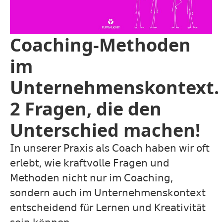
Coaching-Methoden
im
Unternehmenskontext.
2 Fragen, die den
Unterschied machen!
𝖨𝗇 𝗎𝗇𝗌𝖾𝗋𝖾𝗋 𝖯𝗋𝖺𝗑𝗂𝗌 𝖺𝗅𝗌 𝖢𝗈𝖺𝖼𝗁 𝗁𝖺𝖻𝖾𝗇 𝗐𝗂𝗋 𝗈𝖿𝗍
𝖾𝗋𝗅𝖾𝖻𝗍, 𝗐𝗂𝖾 𝗄𝗋𝖺𝖿𝗍𝗏𝗈𝗅𝗅𝖾 𝖥𝗋𝖺𝗀𝖾𝗇 𝗎𝗇𝖽
𝖬𝖾𝗍𝗁𝗈𝖽𝖾𝗇 𝗇𝗂𝖼𝗁𝗍 𝗇𝗎𝗋 𝗂𝗆 𝖢𝗈𝖺𝖼𝗁𝗂𝗇𝗀,
𝗌𝗈𝗇𝖽𝖾𝗋𝗇 𝖺𝗎𝖼𝗁 𝗂𝗆 𝖴𝗇𝗍𝖾𝗋𝗇𝖾𝗁𝗆𝖾𝗇𝗌𝗄𝗈𝗇𝗍𝖾𝗑𝗍
𝖾𝗇𝗍𝗌𝖼𝗁𝖾𝗂𝖽𝖾𝗇𝖽 𝖿ü𝗋 𝖫𝖾𝗋𝗇𝖾𝗇 𝗎𝗇𝖽 𝖪𝗋𝖾𝖺𝗍𝗂𝗏𝗂𝗍ä𝗍